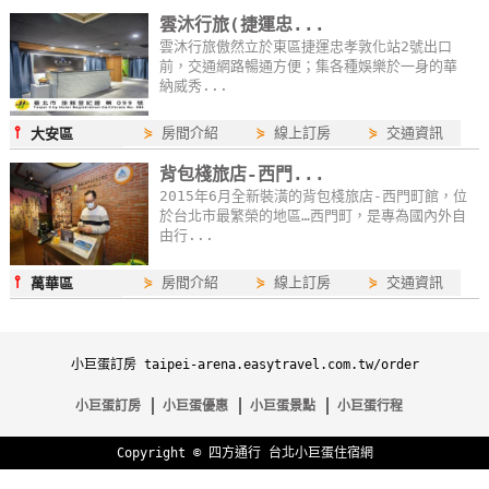
雲沐行旅(捷運忠...
雲沐行旅傲然立於東區捷運忠孝敦化站2號出口
前，交通網路暢通方便；集各種娛樂於一身的華
納威秀...
⫯
⋟
房間介紹
⋟
線上訂房
⋟
交通資訊
大安區
背包棧旅店-西門...
2015年6月全新裝潢的背包棧旅店-西門町館，位
於台北市最繁榮的地區…西門町，是專為國內外自
由行...
⫯
⋟
房間介紹
⋟
線上訂房
⋟
交通資訊
萬華區
小巨蛋訂房 taipei-arena.easytravel.com.tw/order
小巨蛋訂房
小巨蛋優惠
小巨蛋景點
小巨蛋行程
Copyright ©
四方通行
台北小巨蛋住宿網