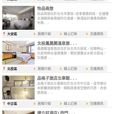
怡品商旅
怡品商旅位於台北市東區–忠孝東路四段，在捷運
文湖線與板南線的交會處。裝潢設計風格為簡約
中帶...
⫯
⋟
房間介紹
⋟
線上訂房
⋟
交通資訊
大安區
北投鳳凰閣溫泉旅...
鳳凰閣溫泉旅店位於台北市北投區，近陽明山、
北投地熱谷溫泉路旁，鄰近捷運淡水新北投站，
交通便...
⫯
⋟
房間介紹
⋟
線上訂房
⋟
交通資訊
北投區
品格子旅店北車館...
品格子旅店北車館位於台北市中正區，從早期日
本膠囊旅館發想，擷取其善用空間的巧思，改良
其隔音...
⫯
⋟
房間介紹
⋟
線上訂房
⋟
交通資訊
中正區
德立莊酒店(西門...