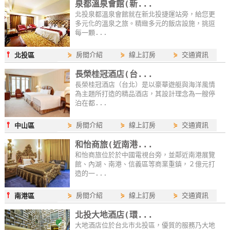
泉都溫泉會館(新...
卡
北投泉都溫泉會館就在新北投捷運站旁，給您更
訂
多元化的溫泉之旅。精緻多元的飯店設施，挑逗
每一顆...
房
⫯
⋟
房間介紹
⋟
線上訂房
⋟
交通資訊
北投區
請
長榮桂冠酒店(台...
款
長榮桂冠酒店（台北）是以豪華遊艇與海洋風情
為主題所打造的精品酒店，其設計理念為一艘停
收
泊在都...
據
⫯
⋟
房間介紹
⋟
線上訂房
⋟
交通資訊
中山區
合
作
和怡商旅(近南港...
提
和怡商旅位於於中國電視台旁，並鄰近南港展覽
館、內湖、南港、信義區等商業重鎮，２億元打
案
造的一...
⫯
⋟
房間介紹
⋟
線上訂房
⋟
交通資訊
南港區
飯
北投大地酒店(環...
店
大地酒店位於台北市北投區，優質的服務乃大地
合