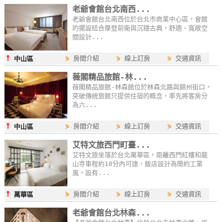
老爺會館台北南西...
特
老爺會館台北南西位於台北市商業中心區，會館
色
的擺設結合摩登前衛與沉穩古典，舒適、寬敞空
民
間設計...
宿
⫯
⋟
房間介紹
⋟
線上訂房
⋟
交通資訊
中山區
薇閣精品旅館-林...
全
薇閣精品旅館-林森館位於林森北路與錦州街口，
球
突破傳統旅館只提供住宿的概念，率先將客房分
租
為六...
車
⫯
⋟
房間介紹
⋟
線上訂房
⋟
交通資訊
中山區
艾特文旅西門町臺...
網
艾特文旅坐落於台北萬華區，距離西門紅樓和龍
紅
山寺車程約10分內可達，飯店設計為簡約工業
風，設有...
帶
你
⫯
⋟
房間介紹
⋟
線上訂房
⋟
交通資訊
萬華區
玩
老爺會館台北林森...