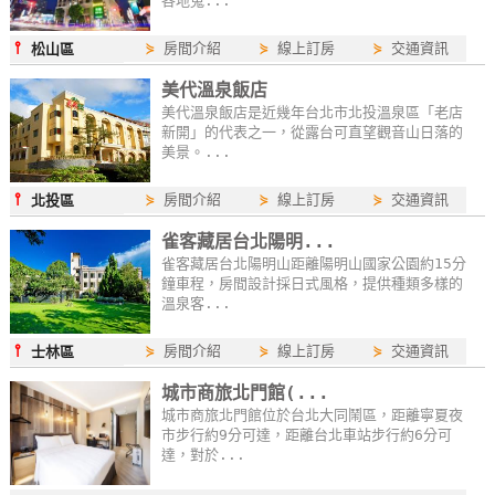
各地蒐...
單
⫯
⋟
房間介紹
⋟
線上訂房
⋟
交通資訊
管
松山區
理
美代溫泉飯店
美代溫泉飯店是近幾年台北市北投溫泉區「老店
新開」的代表之一，從露台可直望觀音山日落的
會
美景。...
員
⫯
⋟
房間介紹
⋟
線上訂房
⋟
交通資訊
北投區
帳
戶
雀客藏居台北陽明...
雀客藏居台北陽明山距離陽明山國家公園約15分
鐘車程，房間設計採日式風格，提供種類多樣的
溫泉客...
客
服
⫯
⋟
房間介紹
⋟
線上訂房
⋟
交通資訊
士林區
聯
絡
城市商旅北門館(...
單
城市商旅北門館位於台北大同鬧區，距離寧夏夜
市步行約9分可達，距離台北車站步行約6分可
達，對於...
Line