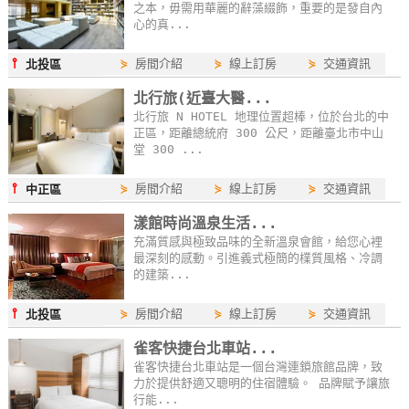
之本，毋需用華麗的辭藻綴飾，重要的是發自內
作
心的真...
⫯
⋟
房間介紹
⋟
線上訂房
⋟
交通資訊
北投區
廠
北行旅(近臺大醫...
商
北行旅 N HOTEL 地理位置超棒，位於台北的中
合
正區，距離總統府 300 公尺，距離臺北市中山
作
堂 300 ...
⫯
⋟
房間介紹
⋟
線上訂房
⋟
交通資訊
中正區
旅
漾館時尚溫泉生活...
伴
充滿質感與極致品味的全新溫泉會館，給您心裡
計
最深刻的感動。引進義式極簡的檏質風格、冷調
劃
的建築...
⫯
⋟
房間介紹
⋟
線上訂房
⋟
交通資訊
北投區
商
雀客快捷台北車站...
品
雀客快捷台北車站是一個台灣連鎖旅館品牌，致
宣
力於提供舒適又聰明的住宿體驗。 品牌賦予讓旅
行能...
傳