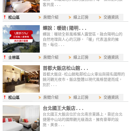
客共度...
⫯
⋟
房間介紹
⋟
線上訂房
⋟
交通資訊
松山區
蟬說：暖硫(陽明...
蟬說：暖硫全新風格懶人露營區，融合陽明山的
自然地理與人心的沉靜，「暖」代表溫泉的擁
抱，每位...
⫯
⋟
房間介紹
⋟
線上訂房
⋟
交通資訊
士林區
首都大飯店松山館...
首都大飯店-松山館毗鄰松山火車站與揚名國際的
饒河觀光夜市。飯店整體以現代風格營建而成，
別於...
⫯
⋟
房間介紹
⋟
線上訂房
⋟
交通資訊
松山區
台北國王大飯店...
台北國王大飯店位於台北南京東路上，靠近台北
捷運中山站的國際觀光級酒店，擁有豪華的設
施、美食...