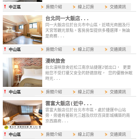
⫯
⋟
房間介紹
⋟
線上訂房
⋟
交通資訊
中正區
台北同一大飯店...
同一大飯店位於台北市中山區，近晴光商圈及行
天宮等觀光景點。客房房型提供多種選擇，無論
是商務...
⫯
⋟
房間介紹
⋟
線上訂房
⋟
交通資訊
中山區
漫映旅舍
台北漫映旅舍近松江南京站捷運2號出口， 更要
給您不受打擾又安全的舒適旅程， 您的優雅休眠
時光...
⫯
⋟
房間介紹
⋟
線上訂房
⋟
交通資訊
中山區
雲富大飯店(近中...
雲富大飯店位於台北市市區，處於捷運中山站
旁，旁邊有著新光三越及欣欣百貨影城構築的南
京西路商...
⫯
⋟
房間介紹
⋟
線上訂房
⋟
交通資訊
中山區