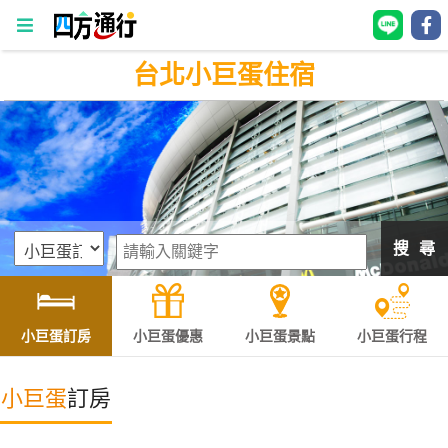
台北小巨蛋住宿
四
方
通
行
訂
房
搜 尋
台
灣
訂
小巨蛋訂房
小巨蛋優惠
小巨蛋景點
小巨蛋行程
房
小巨蛋
訂房
直接跟飯店訂房
HOT