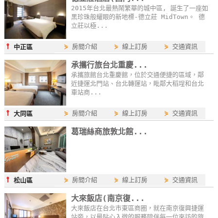
2015年台北最熱鬧繁華的城中區, 誕生了一座如
黑珍珠般耀眼的新地標-德立莊 MidTown。 德
立莊以極...
⫯
⋟
房間介紹
⋟
線上訂房
⋟
交通資訊
中正區
承攜行旅台北重慶...
承攜旅館台北重慶館，位於交通便捷的區域，鄰
近捷運北門站、台北轉運站，毗鄰大稻埕和台北
車站商...
⫯
⋟
房間介紹
⋟
線上訂房
⋟
交通資訊
大同區
葛瑞絲商旅敦北館...
⫯
⋟
房間介紹
⋟
線上訂房
⋟
交通資訊
松山區
大來飯店(南京復...
大來飯店在台北市東區商圈，就在南京復興捷運
站旁，以最貼心入微的服務陪伴每一位來訪的旅