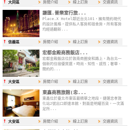
⫯
⋟
房間介紹
⋟
線上訂房
⋟
交通資訊
大同區
線
謙匯.普樂室行旅...
上
Place.X Hotel鄰近台北101，擁有簡約現代
客
的設計風格，提供私人客房和宿舍房。所有客房
服
均經過翻新...
⫯
⋟
房間介紹
⋟
線上訂房
⋟
交通資訊
信義區
紅
宏都金殿商務飯店...
利
宏都金殿飯店位於敦南商圈安和路上，為台北一
查
個新的住宿優質選。時尚、知性、感性；奢華、
詢
簡約的...
⫯
⋟
房間介紹
⋟
線上訂房
⋟
交通資訊
大安區
訂
東鑫商務旅館(忠...
房
東鑫位於臺北市東區最精華之地段，捷運忠孝敦
Q&A
化站2號出口即達本館，對面是明耀百貨，一次滿
足所...
⫯
⋟
房間介紹
⋟
線上訂房
⋟
交通資訊
國
大安區
旅