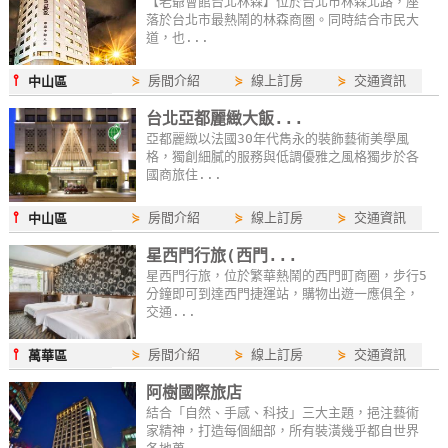
【老爺會館台北林森】位於台北市林森北路，座
落於台北市最熱鬧的林森商圏。同時結合市民大
玩
道，也...
樂
地
⫯
⋟
房間介紹
⋟
線上訂房
⋟
交通資訊
中山區
圖
台北亞都麗緻大飯...
顧
亞都麗緻以法國30年代雋永的裝飾藝術美學風
格，獨創細膩的服務與低調優雅之風格獨步於各
客
國商旅住...
服
務
⫯
⋟
房間介紹
⋟
線上訂房
⋟
交通資訊
中山區
星西門行旅(西門...
星西門行旅，位於繁華熱鬧的西門町商圈，步行5
顧
分鐘即可到達西門捷運站，購物出遊一應俱全，
客
交通...
滿
意
⫯
⋟
房間介紹
⋟
線上訂房
⋟
交通資訊
萬華區
度
阿樹國際旅店
結合「自然、手感、科技」三大主題，挹注藝術
家精神，打造每個細部，所有裝潢幾乎都自世界
訂