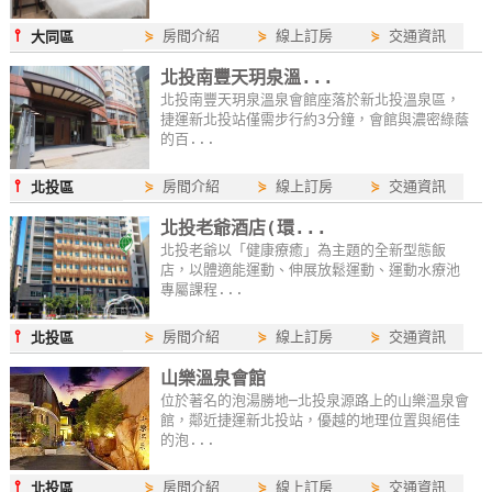
⫯
⋟
房間介紹
⋟
線上訂房
⋟
交通資訊
大同區
北投南豐天玥泉溫...
北投南豐天玥泉溫泉會館座落於新北投溫泉區，
捷運新北投站僅需步行約3分鐘，會館與濃密綠蔭
的百...
⫯
⋟
房間介紹
⋟
線上訂房
⋟
交通資訊
北投區
北投老爺酒店(環...
北投老爺以「健康療癒」為主題的全新型態飯
店，以體適能運動、伸展放鬆運動、運動水療池
專屬課程...
⫯
⋟
房間介紹
⋟
線上訂房
⋟
交通資訊
北投區
山樂溫泉會館
位於著名的泡湯勝地─北投泉源路上的山樂溫泉會
館，鄰近捷運新北投站，優越的地理位置與絕佳
的泡...
⫯
⋟
房間介紹
⋟
線上訂房
⋟
交通資訊
北投區