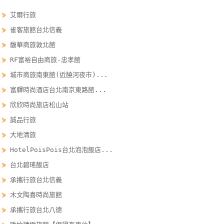
玩
⋟
艾爾行旅
樂
⋟
雀客旅館台北信義
地
⋟
馥華商旅敦北館
圖
⋟
RF富裕自由商旅-忠孝館
顧
⋟
城市商旅南東館(近饒河夜市)...
客
⋟
富驛時尚酒店台北南京東路館...
服
⋟
欣欣時尚旅店松山站
務
⋟
誠品行旅
⋟
大地清旅
顧
⋟
HotelPoisPois台北泡泡飯店...
客
滿
⋟
台北碧瑤飯店
意
⋟
承攜行旅台北信義
度
⋟
木文陶喜時尚旅館
⋟
承攜行旅台北八德
訂