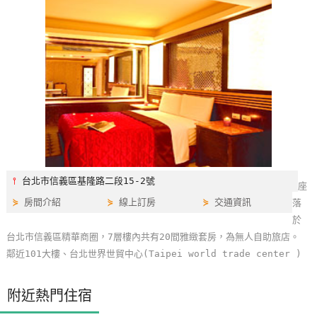
特
色
民
宿
全
球
租
車
⫯
台北市信義區基隆路二段15-2號
座
⋟
房間介紹
⋟
線上訂房
⋟
交通資訊
落
網
於
紅
台北市信義區精華商圈，7層樓內共有20間雅緻套房，為無人自助旅店。
帶
鄰近101大樓、台北世界世貿中心(Taipei world trade center )
你
玩
附近熱門住宿