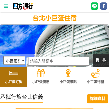
台北小巨蛋住宿
四
方
通
行
訂
房
搜 尋
台
灣
訂
小巨蛋訂房
小巨蛋優惠
小巨蛋景點
小巨蛋行程
房
承攜行旅台北信義
詳細資料
直接跟飯店訂房
HOT