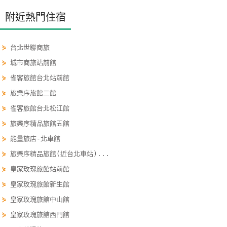
線
附近熱門住宿
上
客
服
⋟
台北世聯商旅
⋟
城市商旅站前館
⋟
雀客旅館台北站前館
紅
⋟
旅樂序旅館二館
利
查
⋟
雀客旅館台北松江館
詢
⋟
旅樂序精品旅館五館
⋟
能量旅店-北車館
訂
⋟
旅樂序精品旅館(近台北車站)...
房
⋟
皇家玫瑰旅館站前館
Q&A
⋟
皇家玫瑰旅館新生館
⋟
皇家玫瑰旅館中山館
國
⋟
皇家玫瑰旅館西門館
旅