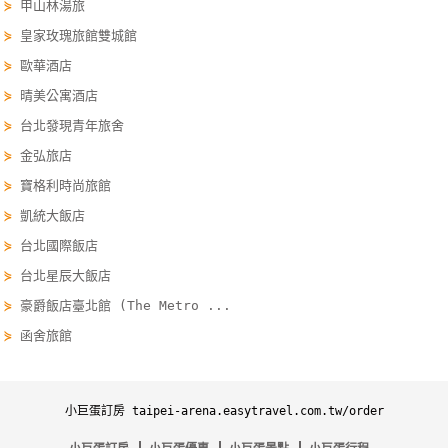
⋟
甲山林湯旅
卡
⋟
皇家玫瑰旅館雙城館
訂
⋟
歐華酒店
房
⋟
晴美公寓酒店
⋟
台北發現青年旅舍
請
⋟
金弘旅店
款
收
⋟
寶格利時尚旅館
據
⋟
凱統大飯店
⋟
台北國際飯店
合
⋟
台北星辰大飯店
作
提
⋟
豪爵飯店臺北館 (The Metro ...
案
⋟
函舍旅館
飯
小巨蛋訂房 taipei-arena.easytravel.com.tw/order
店
合