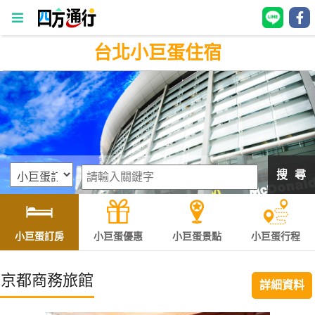
台北小巨蛋住宿
四
方
通
行
訂
房
搜 尋
台
灣
訂
小巨蛋訂房
小巨蛋優惠
小巨蛋景點
小巨蛋行程
房
京都商務旅館
詳細資料
直接跟飯店訂房
HOT