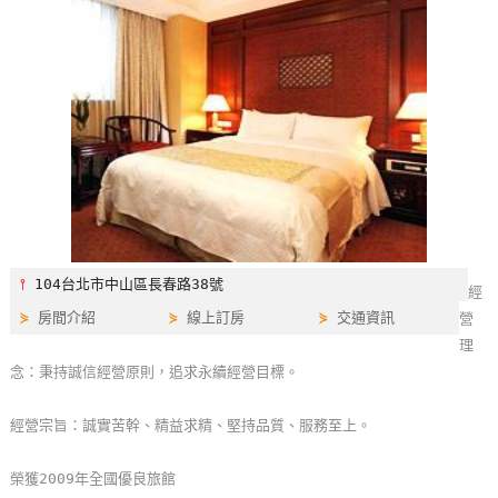
特
色
民
宿
全
球
租
車
⫯
104台北市中山區長春路38號
經
⋟
房間介紹
⋟
線上訂房
⋟
交通資訊
營
網
理
紅
念：秉持誠信經營原則，追求永續經營目標。
帶
你
經營宗旨：誠實苦幹、精益求精、堅持品質、服務至上。
玩
榮獲2009年全國優良旅館