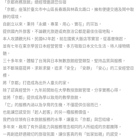
「京都商務旅館」總經理邀請您住宿
玩
「京都」座落於臺北市中山區長春路與林森北路口，擁有便捷交通及鬧中取
樂
靜的環境。
地
自創立以來，秉持「永續、專業、用心、實在」的宗旨，
圖
提供國內外旅客，不論觀光旅遊或商旅洽公都是最佳住宿地點。
本人攻讀觀光科，民國62年起，就在國賓大飯店等實習，從基層做起，
顧
並有七年在東京學習日本經營管理、多方吸取日本文化生活、待人接物精
客
髄，
服
三十多年來，體驗了台灣與日本無數旅館經營類型，堅持品質與服務，
務
並不斷琢磨提昇、求新求變，追求「安全」「安靜」「安心」的三安經營目
標，
將「京都」打造成為出外人臺北的家。
顧
除了認真經營外，九年前開始在大學教授旅館管理，分享實務心得，
客
並將「京都」提供成為學以致用的教學旅館。
滿
「它」的服務內涵以及孕育的生機，不僅提供住宿而已，
意
也能讓您感受到「起人起客」的另一種服務價值。
度
我們自信領有日本旅館服務的水準，讓臺北「京都」與您結緣。
多年來，啟用了有外語能力與服務理念相同的人所組成的京都團隊，
一再創造舒適親切的旅宿氛圍，讓住客真的有「如家如親」的感受。
訂