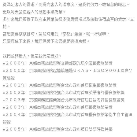
從滿足客人的需求，到提高客人的滿意度，是我們努力不敢懈怠的職志。
單
更以每天營造客人的感動事蹟為榮。
管
多年來我們獲得了政府主管單位很多優良獎項以及無數住宿旅客的肯定、支
理
持。
當您需要歇歇腳時，請隨時走到「京都」坐坐，喝一杯咖啡，
只要您住下來過，我們保證下次您還是選擇京都。
會
員
我們並非最大，但是我們是最好。
帳
★２０００年 京都商務旅館榮獲交通部觀光局全國優良旅館獎
戶
★２０００年 京都商務旅館起連續通過ＵＫＡＳ‧ＩＳＯ９００１國際品
質驗證
★２００１年 京都商務旅館榮獲台北市政府首屆衛生優良旅館獎
客
★２００２年 京都商務旅館榮獲台北市政府首屆英語考評優良旅館獎
服
★２００３年 京都商務旅館榮獲台北市政府首屆日語考評優良旅館獎
聯
★２００３年 京都商務旅館榮獲台北市政府首屆優良旅館業獎
絡
★２００４年 京都商務旅館榮獲台北市政府首屆優良旅館業衛生自主管理
單
認證
★２００５年 京都商務旅館榮獲台北市政府英日雙語評鑑特優
Line