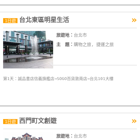
»
台北東區明星生活
1日遊
旅遊地：
台北市
主 題：
購物之旅, 捷運之旅
第1天：誠品書店信義旗艦店→SOGO百貨敦南店→台北101大樓
»
西門町文創遊
1日遊
旅遊地：
台北市