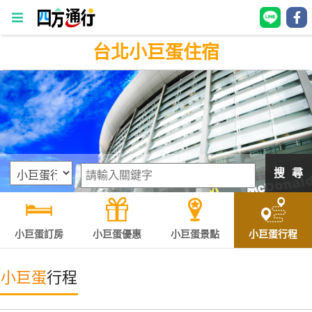
台北小巨蛋住宿
四
方
通
行
訂
房
搜 尋
台
灣
訂
小巨蛋訂房
小巨蛋優惠
小巨蛋景點
小巨蛋行程
房
小巨蛋
行程
直接跟飯店訂房
HOT