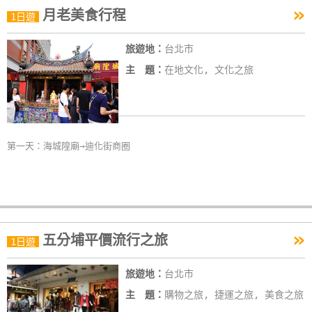
»
月老美食行程
特
1日遊
色
旅遊地：
台北市
民
宿
主 題：
在地文化, 文化之旅
全
球
第一天：海城隍廟→迪化街商圈
租
車
網
紅
»
五分埔平價流行之旅
1日遊
帶
你
旅遊地：
台北市
玩
主 題：
購物之旅, 捷運之旅, 美食之旅