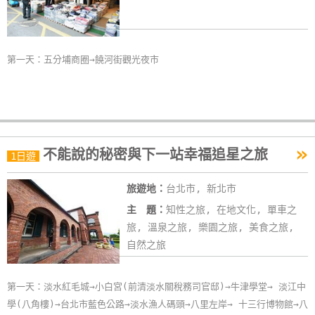
玩
樂
地
第一天：五分埔商圈→饒河街觀光夜市
圖
顧
客
服
»
務
不能說的秘密與下一站幸福追星之旅
1日遊
旅遊地：
台北市, 新北市
顧
主 題：
知性之旅, 在地文化, 單車之
客
旅, 溫泉之旅, 樂園之旅, 美食之旅,
滿
自然之旅
意
度
第一天：淡水紅毛城→小白宮(前清淡水關稅務司官邸)→牛津學堂→ 淡江中
學(八角樓)→台北市藍色公路→淡水漁人碼頭→八里左岸→ 十三行博物館→八
訂