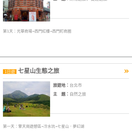
第1天：光華商場→西門紅樓→西門町商圈
»
七星山生態之旅
1日遊
旅遊地：
台北市
主 題：
自然之旅
第一天：擎天崗遊憩區→冷水坑→七星山．夢幻湖