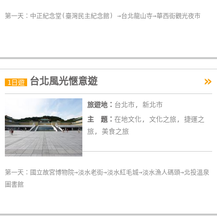
卡
第一天：中正紀念堂(臺灣民主紀念館) →台北龍山寺→華西街觀光夜市
訂
房
請
»
款
台北風光愜意遊
1日遊
收
據
旅遊地：
台北市, 新北市
主 題：
在地文化, 文化之旅, 捷運之
合
旅, 美食之旅
作
提
案
第一天：國立故宮博物院→淡水老街→淡水紅毛城→淡水漁人碼頭→北投溫泉
圖書館
飯
店
合