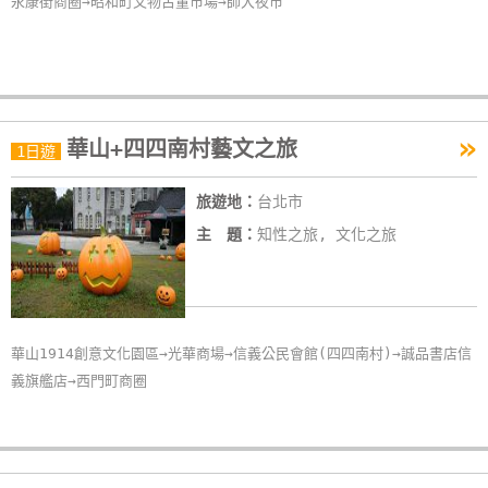
永康街商圈→昭和町文物古董市場→師大夜市
»
華山+四四南村藝文之旅
1日遊
旅遊地：
台北市
主 題：
知性之旅, 文化之旅
華山1914創意文化園區→光華商場→信義公民會館(四四南村)→誠品書店信
義旗艦店→西門町商圈