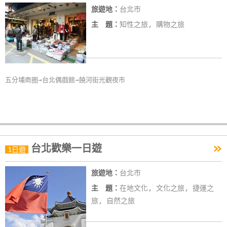
旅遊地：
台北市
線
上
主 題：
知性之旅, 購物之旅
客
服
五分埔商圈→台北偶戲館→饒河街光觀夜市
紅
利
查
詢
»
台北歡樂一日遊
1日遊
訂
房
旅遊地：
台北市
Q&A
主 題：
在地文化, 文化之旅, 捷運之
旅, 自然之旅
國
旅