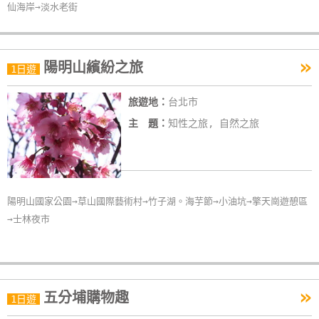
仙海岸→淡水老街
單
管
理
»
陽明山繽紛之旅
1日遊
會
旅遊地：
台北市
員
主 題：
知性之旅, 自然之旅
帳
戶
客
陽明山國家公園→草山國際藝術村→竹子湖。海芋節→小油坑→擎天崗遊憩區
服
→士林夜市
聯
絡
單
»
五分埔購物趣
1日遊
Line