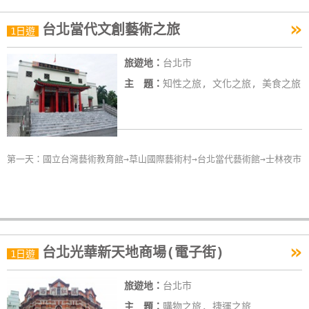
作
»
台北當代文創藝術之旅
1日遊
廠
旅遊地：
台北市
商
主 題：
知性之旅, 文化之旅, 美食之旅
合
作
旅
第一天：國立台灣藝術教育館→草山國際藝術村→台北當代藝術館→士林夜市
伴
計
劃
»
台北光華新天地商場(電子街)
1日遊
商
品
旅遊地：
台北市
宣
傳
主 題：
購物之旅, 捷運之旅